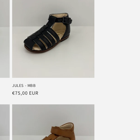
JULES - MBB
Prix
€75,00 EUR
habituel