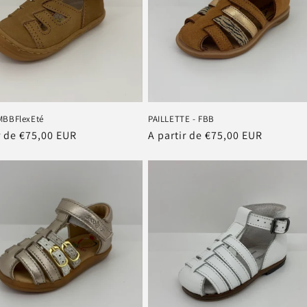
MBBFlexEté
PAILLETTE - FBB
r de €75,00 EUR
Prix
A partir de €75,00 EUR
el
habituel