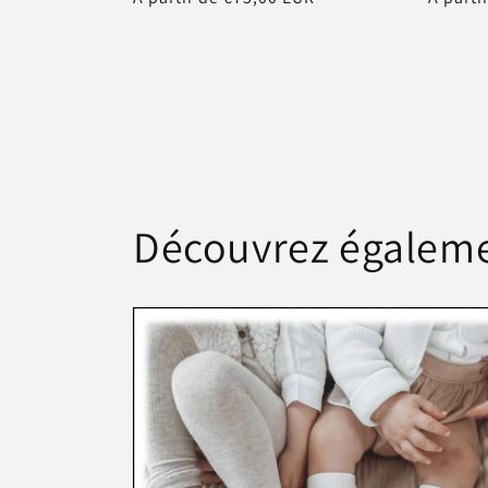
habituel
habitu
Découvrez égaleme