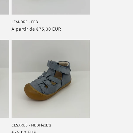
LEANDRE - FBB
Prix
A partir de €75,00 EUR
habituel
CESARUS - MBBFlexEté
Prix
€75,00 EUR