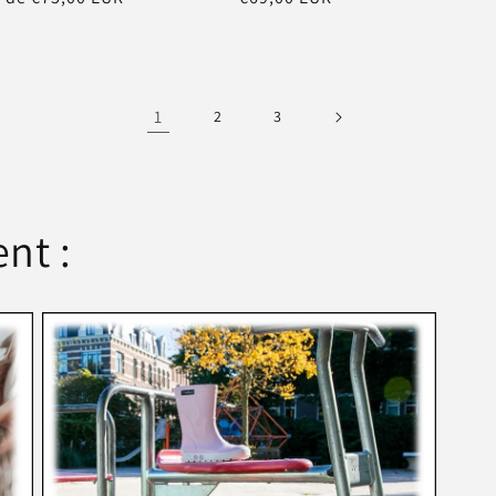
el
habituel
1
2
3
nt :