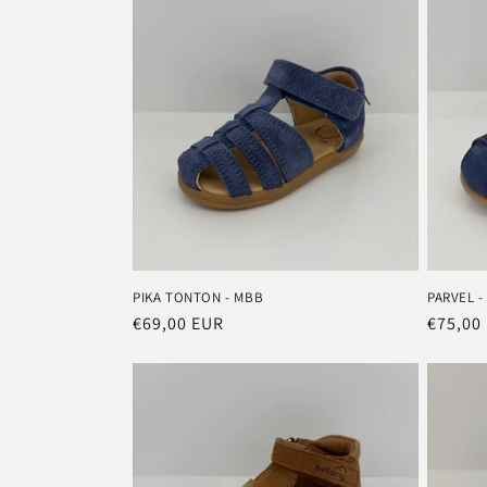
PIKA TONTON - MBB
PARVEL -
Prix
€69,00 EUR
Prix
€75,00
habituel
habitu