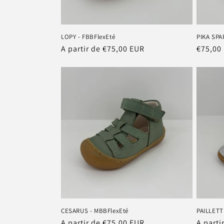
LOPY - FBBFlexEté
PIKA SPA
Prix
A partir de €75,00 EUR
Prix
€75,00
habituel
habitu
CESARUS - MBBFlexEté
PAILLETT
Prix
A partir de €75,00 EUR
Prix
A parti