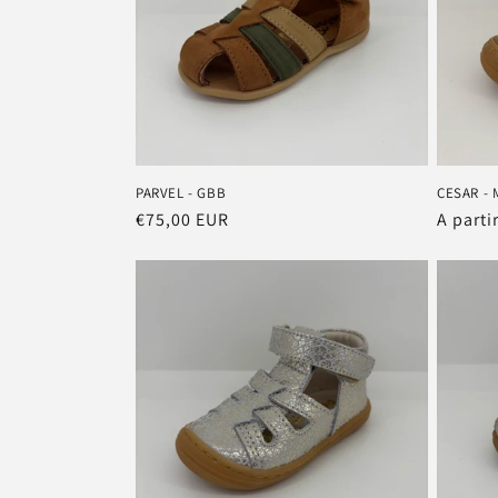
PARVEL - GBB
CESAR - 
Prix
€75,00 EUR
Prix
A parti
habituel
habitu