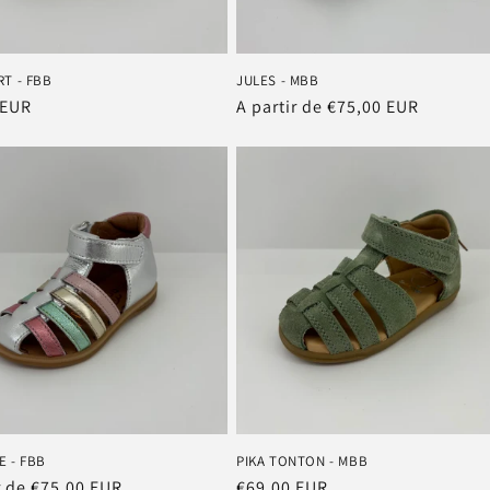
RT - FBB
JULES - MBB
 EUR
Prix
A partir de €75,00 EUR
el
habituel
E - FBB
PIKA TONTON - MBB
r de €75,00 EUR
Prix
€69,00 EUR