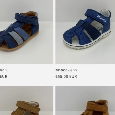
 GBB
7864655 - GBB
 EUR
Prix
€55,00 EUR
el
habituel