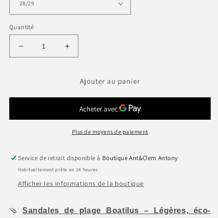
Quantité
Réduire
Augmenter
la
la
quantité
quantité
de
de
Ajouter au panier
BOAT
BOAT
SANDALES
SANDALES
-
-
Plagette
Plagette
Plus de moyens de paiement
Service de retrait disponible à
Boutique Ant&Clem Antony
Habituellement prête en 24 heures
Afficher les informations de la boutique
🩴
Sandales de plage Boatilus – Légères, éco-