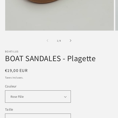
Ouvrir
Ou
le
le
média
m
de
1
/
4
1
2
dans
d
BOATILUS
une
u
BOAT SANDALES - Plagette
fenêtre
fe
modale
m
Prix
€19,00 EUR
habituel
Taxes incluses.
Couleur
Taille