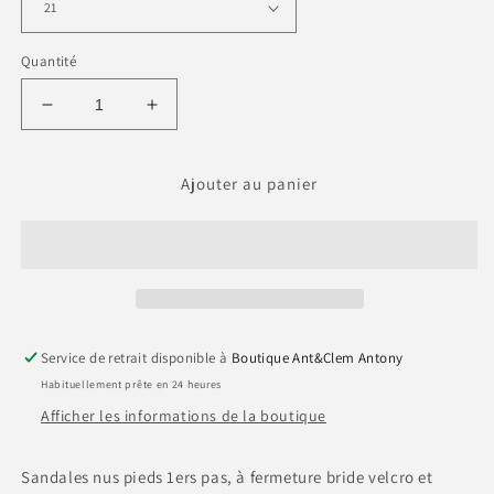
Quantité
Réduire
Augmenter
la
la
quantité
quantité
de
de
Ajouter au panier
K800503
K800503
-
-
FBB
FBB
Service de retrait disponible à
Boutique Ant&Clem Antony
Habituellement prête en 24 heures
Afficher les informations de la boutique
Sandales nus pieds 1ers pas, à fermeture bride velcro et