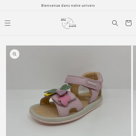
et
Bienvenue dans notre univers
passer
au
contenu
Panier
Passer aux
informations
produits