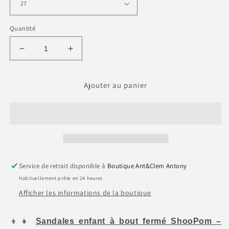
Quantité
Réduire
Augmenter
la
la
quantité
quantité
de
de
Ajouter au panier
SOLAR
SOLAR
TONTON
TONTON
-
-
GME
GME
Service de retrait disponible à
Boutique Ant&Clem Antony
Habituellement prête en 24 heures
Afficher les informations de la boutique
👦👧
Sandales enfant à bout fermé ShooPom –