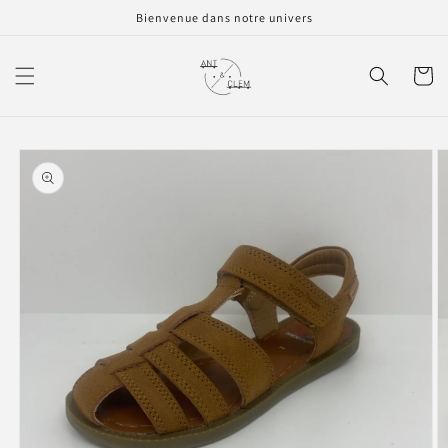
et
Bienvenue dans notre univers
passer
au
contenu
Panier
Passer aux
informations
produits