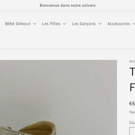
Bienvenue dans notre univers
Bébé Debout
Les Filles
Les Garçons
Accessoires
SH
T
Pr
€
ha
Tax
Cou