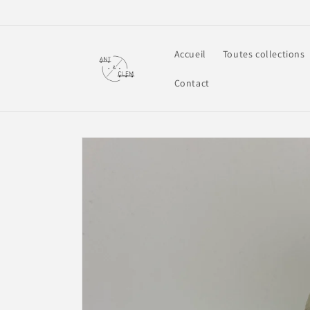
et
passer
au
contenu
Accueil
Toutes collections
Contact
Passer aux
informations
produits