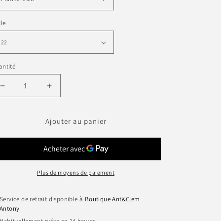
lle
ntité
Réduire
Augmenter
la
la
quantité
quantité
de
de
Ajouter au panier
TITI
TITI
NEW
NEW
KNOT
KNOT
-
-
FBB
FBB
Plus de moyens de paiement
Service de retrait disponible à
Boutique Ant&Clem
Antony
Habituellement prête en 24 heures